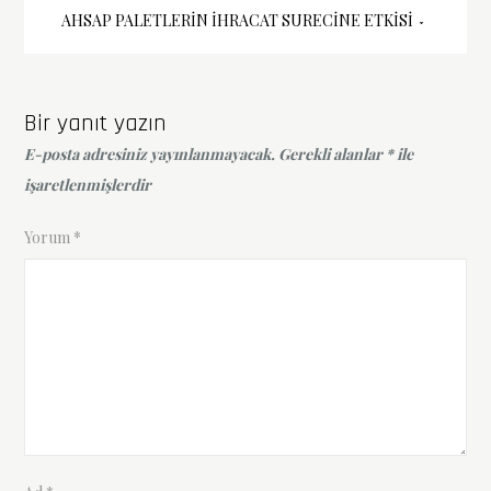
Yazı
AHSAP PALETLERIN İHRACAT SURECINE ETKISI
gezinmesi
Bir yanıt yazın
E-posta adresiniz yayınlanmayacak.
Gerekli alanlar
*
ile
işaretlenmişlerdir
Yorum
*