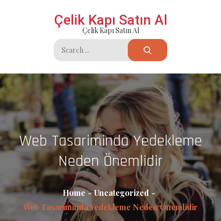
Skip
Çelik Kapı Satın Al
to
Çelik Kapı Satın Al
content
Search
for:
Web Tasariminda Yedekleme
Neden Önemlidir
Home
Uncategorized
Web Tasariminda Yedekleme Neden Önemlidir