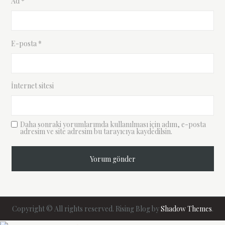
Ad
*
E-posta
*
İnternet sitesi
Daha sonraki yorumlarımda kullanılması için adım, e-posta
adresim ve site adresim bu tarayıcıya kaydedilsin.
Copyright © All rights reserved. Rising Blog by
Shadow Themes
.