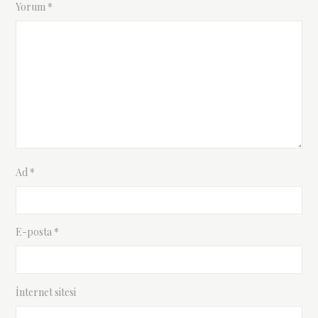
Yorum
*
Ad
*
E-posta
*
İnternet sitesi