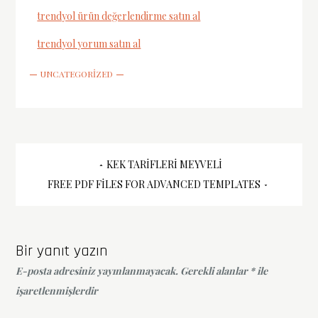
trendyol ürün değerlendirme satın al
trendyol yorum satın al
UNCATEGORIZED
Yazı
KEK TARIFLERI MEYVELI
FREE PDF FILES FOR ADVANCED TEMPLATES
gezinmesi
Bir yanıt yazın
E-posta adresiniz yayınlanmayacak.
Gerekli alanlar
*
ile
işaretlenmişlerdir