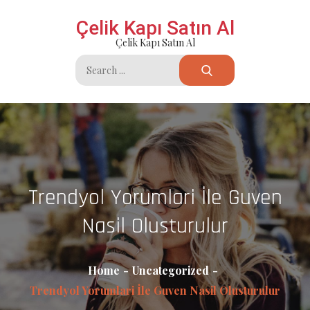
Skip
Çelik Kapı Satın Al
to
Çelik Kapı Satın Al
content
Search
for:
Trendyol Yorumlari İle Guven
Nasil Olusturulur
Home
Uncategorized
Trendyol Yorumlari İle Guven Nasil Olusturulur