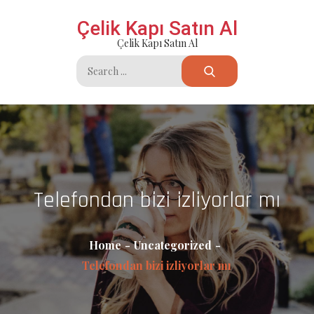
Skip
Çelik Kapı Satın Al
to
Çelik Kapı Satın Al
content
Search
for:
Telefondan bizi izliyorlar mı
Home
Uncategorized
Telefondan bizi izliyorlar mı