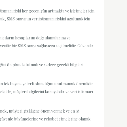
stismarı riski her geçen gün artmakta ve işletmeler için
cak, SMS onayının veri istismarı riskini azaltmak için
anıcıların hesaplarını doğrulamalarına ve
nilir bir SMS onayı sağlayıcısı seçilmelidir. Güvenilir
ğini ön planda tutmalı ve sadece gerekli bilgileri
emin tek başına yeterli olmadığını unutmamak önemlidir.
ilde, müşteri bilgilerini koruyabilir ve veri istismarı
çmek, müşteri gizliliğine önem vermek ve en iyi
da güvenle büyümelerine ve rekabet etmelerine olanak