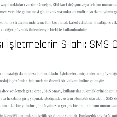
zayıf noktaları vardır. Örneğin, SIM kart değişimi veya telefon numarası 
kmesi veya hiç gelmemesi gibi teknik sorunlar da nadir olsa da meydana gel
uma stratejilerinde temel bir taş olarak kabul edilebilir. Basitliği ve etki
 ve diğer güvenlik önlemleriyle birlikte kullanılmalıdır.
şı İşletmelerin Silahı: SMS 
veri hırsızlığı da maalesef artmaktadır. İşletmeler, müşterilerinin güvenliğ
olojik çözümler, işletmelerin önemli bir kalkanı haline gelmiştir.
sitçe söylemek gerekirse, SMS onayı, kullanıcıların kimliklerini doğrul
 veya hesabına giriş yapmak istediğinde, sistem otomatik olarak bir SMS
ın etkili bir yoludur çünkü yalnızca gerçek bir cep telefonu numarasına e
erin işlendiği durumlarda kritik bir öneme sahiptir. Bankacılık sektörü, m