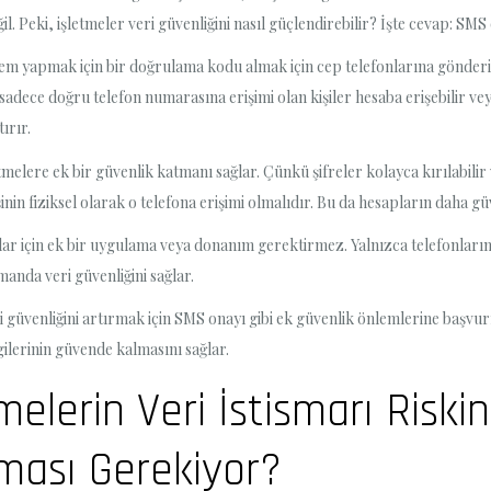
il. Peki, işletmeler veri güvenliğini nasıl güçlendirebilir? İşte cevap: SMS
lem yapmak için bir doğrulama kodu almak için cep telefonlarına gönderil
adece doğru telefon numarasına erişimi olan kişiler hesaba erişebilir veya 
ırır.
elere ek bir güvenlik katmanı sağlar. Çünkü şifreler kolayca kırılabilir
nin fiziksel olarak o telefona erişimi olmalıdır. Bu da hesapların daha güv
cılar için ek bir uygulama veya donanım gerektirmez. Yalnızca telefonlar
anda veri güvenliğini sağlar.
 güvenliğini artırmak için SMS onayı gibi ek güvenlik önlemlerine başvur
lgilerinin güvende kalmasını sağlar.
tmelerin Veri İstismarı Risk
nması Gerekiyor?