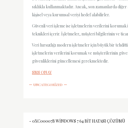
sıklıkla kullanmaktadır. Ancak, son zamanlarda diğer 
kişisel veya kurumsal veriyi hedef alabilirler.
Güvenli veri işleme ise işletmelerin verilerini korumak i
teknikleri içerir. İşletmeler, müşteri bilgilerinin ve ti
Veri hırsızlığı modern işletmeler için büyük bir tehdit
işletmelerin verilerini korumak ve müşterilerinin güven
güvenliklerini güncellemesi gerekmektedir.
SMS ONAY
UNCATEGORIZED
Yazı
0XC00007B WINDOWS 7 64 BIT HATASI ÇÖZÜMÜ