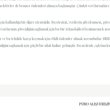
sektörler de benzer önlemleri almaya başlamıştır. Çünkü veri hırsızları 
çin kullandığı bir diğer stratejidir. Bu strateji, verilerin şifrelenmesi, güv
cari sırlarının güvenliğini sağlamak için bu tür teknolojileri benimsemek zo
tir ve bu tehdide karşı koymak için etkili önlemler almak zorunludur. SMS o
liğini sağlamak için güçlü bir silah haline gelmiştir. Bu nedenle, işletme
PURO ALIŞVERIŞI