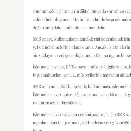
Günümüzde, işletmelerin dijital dünyada var olması ve b
ciddi tehdit oluşturmaktadır. Bu tehditle başa çıkmak iç
doğru bir şekilde kullanılması önemlidir.
SMS onayı, kullanıcıların kimliklerini doğrulamak için
yetkilendirilmelerine olanak tanır. Ancak, işletmelerin
bir sağlayıcı, veri güvenliği standartlarına uygun bir ş
İşletmeler ayrıca, SMS onayını müşteri bilgilerini topla
toplamalıdırlar. Ayrıca, müşterilerin onaylarını alma
SMS onayının etkili bir şekilde kullanılması, işletmele
İşletmelerin veri güvenliği konusunda sürekli olarak gü
riskini en aza indirebilirler.
Işletmelerin veri istismarı riskini azaltmak için SMS o
uygulamaları takip etmek, işletmelerin veri güvenliğin
tanır.