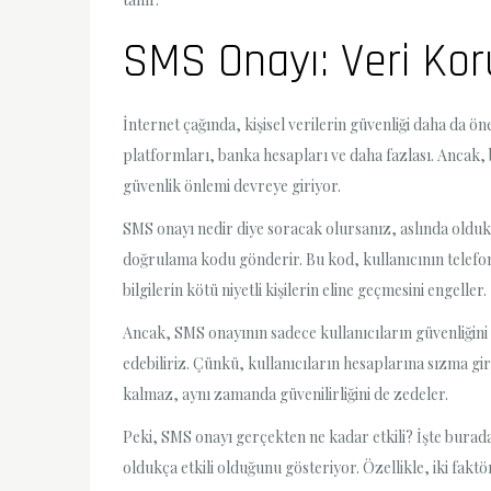
SMS Onayı: Veri Kor
İnternet çağında, kişisel verilerin güvenliği daha da öne
platformları, banka hesapları ve daha fazlası. Ancak, 
güvenlik önlemi devreye giriyor.
SMS onayı nedir diye soracak olursanız, aslında oldukça
doğrulama kodu gönderir. Bu kod, kullanıcının telefon 
bilgilerin kötü niyetli kişilerin eline geçmesini engeller.
Ancak, SMS onayının sadece kullanıcıların güvenliğini
edebiliriz. Çünkü, kullanıcıların hesaplarına sızma giriş
kalmaz, aynı zamanda güvenilirliğini de zedeler.
Peki, SMS onayı gerçekten ne kadar etkili? İşte burada,
oldukça etkili olduğunu gösteriyor. Özellikle, iki fak