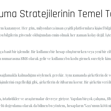
uma Stratejilerinin Temel T
m kazanıyor. Her gün, milyonlarca insan çeşitli platformlara kişisel bilgile
bu bilgilerin güvende olduğundan emin olmak her zaman kolay değil. İşte 
 basit bir işlemdir. Bir kullanıcı bir hesap oluştururken veya yeni bir ci
numarasına SMS olarak gelir ve kullanıcı bu kodu girmek suretiyle kimliğ
 sağlamakla kalmadığını söylemek gerekir. Aynı zamanda şirketlerin de ve
imlerini engellediği gibi, şirketlerin de itibarını korur. Bir şirketin veri
 istatistikler ve araştırmalar devreye giriyor. Yapılan birçok çalışma, SM
törlü doğrulama olarak da bilinen bu yöntem, hesapların %99'unun kötü niy