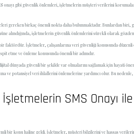
 onayı gibi güvenlik önlemleri, işletmelerin müşteri verilerini korumalar
eleri gereken birkaç önemli nokta daha bulunmaktadır. Bunlardan biri, g
önüne alındığında, işletmelerin güvenlik önlemlerini sürekli olarak gözd
ir faktördür. İşletmeler, çalışanlarına veri güvenliği konusunda düzenli e
 tespit etme ve önleme konusunda önemli bir adımdır.
dijital dünyada güvenli bir şekilde var olmalarını sağlamak için hayati öne
ına ve potansiyel veri ihlallerini önlemelerine yardımcı olur. Bu nedenl
? İşletmelerin SMS Onayı ile
i bir konu haline geldi. İşletmeler, müşteri bilgilerini ve hassas verileri