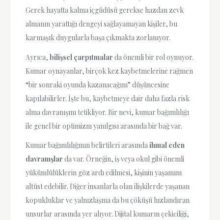
Gerek hayatta kalma içgüdüsü gerekse hazdan zevk
almanın yarattığı dengeyi sağlayamayan kişiler, bu
karmaşık duygularla başa çıkmakta zorlanıyor.
Ayrıca,
bilişsel çarpıtmalar
da önemli bir rol oynuyor.
Kumar oynayanlar, birçok kez kaybetmelerine rağmen
“bir sonraki oyunda kazanacağım” düşüncesine
kapılabilirler. İşte bu, kaybetmeye dair daha fazla risk
alma davranışını tetikliyor. Bir nevi, kumar bağımlılığı
ile genel bir optimizm yanılgısı arasında bir bağ var.
Kumar bağımlılığının belirtileri arasında
ihmal eden
davranışlar
da var. Örneğin, iş veya okul gibi önemli
yükümlülüklerin göz ardı edilmesi, kişinin yaşamını
altüst edebilir. Diğer insanlarla olan ilişkilerde yaşanan
kopukluklar ve yalnızlaşma da bu çöküşü hızlandıran
unsurlar arasında yer alıyor. Dijital kumarın çekiciliği,