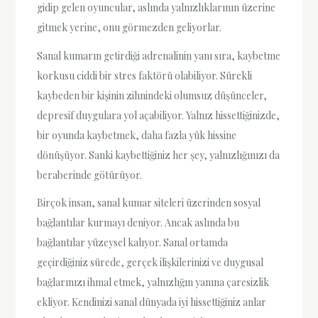
gidip gelen oyuncular, aslında yalnızlıklarının üzerine
gitmek yerine, onu görmezden geliyorlar.
Sanal kumarın getirdiği adrenalinin yanı sıra, kaybetme
korkusu ciddi bir stres faktörü olabiliyor. Sürekli
kaybeden bir kişinin zihnindeki olumsuz düşünceler,
depresif duygulara yol açabiliyor. Yalnız hissettiğinizde,
bir oyunda kaybetmek, daha fazla yük hissine
dönüşüyor. Sanki kaybettiğiniz her şey, yalnızlığınızı da
beraberinde götürüyor.
Birçok insan, sanal kumar siteleri üzerinden sosyal
bağlantılar kurmayı deniyor. Ancak aslında bu
bağlantılar yüzeysel kalıyor. Sanal ortamda
geçirdiğiniz sürede, gerçek ilişkilerinizi ve duygusal
bağlarınızı ihmal etmek, yalnızlığın yanına çaresizlik
ekliyor. Kendinizi sanal dünyada iyi hissettiğiniz anlar