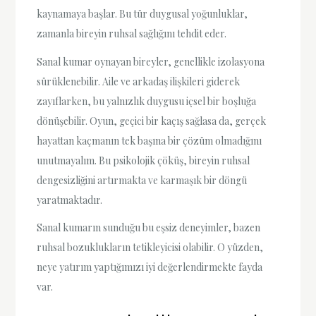
kaynamaya başlar. Bu tür duygusal yoğunluklar,
zamanla bireyin ruhsal sağlığını tehdit eder.
Sanal kumar oynayan bireyler, genellikle izolasyona
sürüklenebilir. Aile ve arkadaş ilişkileri giderek
zayıflarken, bu yalnızlık duygusu içsel bir boşluğa
dönüşebilir. Oyun, geçici bir kaçış sağlasa da, gerçek
hayattan kaçmanın tek başına bir çözüm olmadığını
unutmayalım. Bu psikolojik çöküş, bireyin ruhsal
dengesizliğini artırmakta ve karmaşık bir döngü
yaratmaktadır.
Sanal kumarın sunduğu bu eşsiz deneyimler, bazen
ruhsal bozuklukların tetikleyicisi olabilir. O yüzden,
neye yatırım yaptığımızı iyi değerlendirmekte fayda
var.