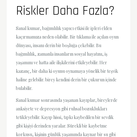
Riskler Daha Fazla?
Sanal kumar, bağımlılık yapıcı etkisi ile ipleri elden
kaçırmamıza neden olabilir. Bir tıklama ile açılan oyun
dünyası, insanı derin bir boşluğa çekebilir. Bu
bağımlılık, zamanla insanların sosyal hayatını, iş
yaşamını ve hatta aile ilişkilerini etkileyebilir. Her
kazanç, bir daha ki oyunu oynamaya yönelik bir teşvik
haline gelebilir. birey kendini derin bir çukurun içinde
bulabilir.
Sanal kumar sonrasında yaşanan kayıplar, bireylerde
anksiyete ve depresyon gibi ruhsal bozuklukları
tetikleyebilir. Kayıp hissi, tıpkı kaybedilen bir sevdik
gibi kişiyi derinden yaralar. Sürekli bir kaybetme
korkusu, kişinin günlük yaşamında kaynar bir su gibi