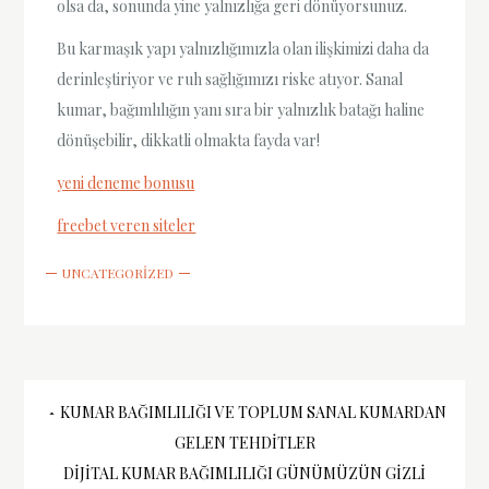
olsa da, sonunda yine yalnızlığa geri dönüyorsunuz.
Bu karmaşık yapı yalnızlığımızla olan ilişkimizi daha da
derinleştiriyor ve ruh sağlığımızı riske atıyor. Sanal
kumar, bağımlılığın yanı sıra bir yalnızlık batağı haline
dönüşebilir, dikkatli olmakta fayda var!
yeni deneme bonusu
freebet veren siteler
UNCATEGORIZED
Yazı
KUMAR BAĞIMLILIĞI VE TOPLUM SANAL KUMARDAN
GELEN TEHDITLER
gezinmesi
DIJITAL KUMAR BAĞIMLILIĞI GÜNÜMÜZÜN GIZLI