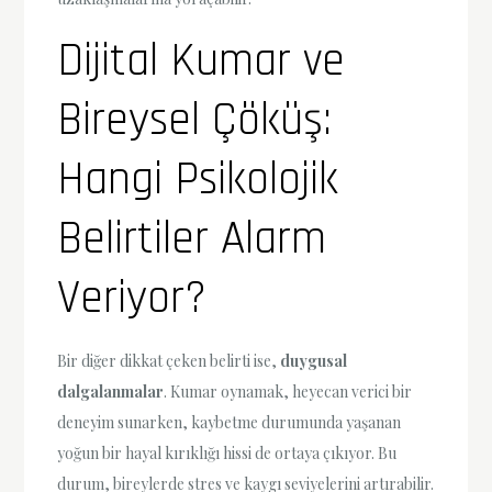
Dijital Kumar ve
Bireysel Çöküş:
Hangi Psikolojik
Belirtiler Alarm
Veriyor?
Bir diğer dikkat çeken belirti ise,
duygusal
dalgalanmalar
. Kumar oynamak, heyecan verici bir
deneyim sunarken, kaybetme durumunda yaşanan
yoğun bir hayal kırıklığı hissi de ortaya çıkıyor. Bu
durum, bireylerde stres ve kaygı seviyelerini artırabilir.