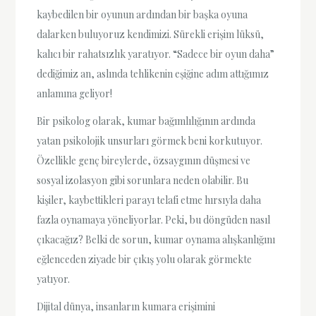
kaybedilen bir oyunun ardından bir başka oyuna
dalarken buluyoruz kendimizi. Sürekli erişim lüksü,
kalıcı bir rahatsızlık yaratıyor. “Sadece bir oyun daha”
dediğimiz an, aslında tehlikenin eşiğine adım attığımız
anlamına geliyor!
Bir psikolog olarak, kumar bağımlılığının ardında
yatan psikolojik unsurları görmek beni korkutuyor.
Özellikle genç bireylerde, özsaygının düşmesi ve
sosyal izolasyon gibi sorunlara neden olabilir. Bu
kişiler, kaybettikleri parayı telafi etme hırsıyla daha
fazla oynamaya yöneliyorlar. Peki, bu döngüden nasıl
çıkacağız? Belki de sorun, kumar oynama alışkanlığını
eğlenceden ziyade bir çıkış yolu olarak görmekte
yatıyor.
Dijital dünya, insanların kumara erişimini