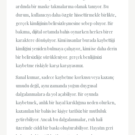
ardında bir maske takmalarına olanak tanıyor. Bu
durum, kullanıcıyı daha özgür hissettirmekle birlikte,
gerçek kimliğinin belirsizleşmesine sebep oluyor. Bir
bakıma, dijital ortamda bahis oynarken herkes birer
karaktere dönüşüyor. Kimi insanlar burada kaybettiği
kimliğini yeniden bulmaya çalışıyor, kimi ise daha derin
bir belirsizliğe sürükleniyor. gerçek benliğinizi
kaybetme riskiyle karşı karşıyasınız.
Sanal kumar, sadece kaybetme korkusu veya kazanç
umudu değil, aynı zamanda yoğun duygusal
dalgalanmalara da yol açabiliyor. Bir oyunda
kaybetmek, anlık bir hayal kırıklığına neden olurken,
kazanılan bir bahis ise kişiye tarifsiz bir mutluluk
getirebiliyor. Ancak bu dalgalanmalar, ruh hali
üzerinde ciddi bir baskı oluşturabiliyor. Hayatın geri