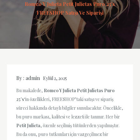
Romeo Y Julieta Petit Julietas Puro 25’s
FREESHOP Satışı Ve Siparişi
By :
admin
Eylül 2, 2025
Bu makalede,
Romeo Y Julieta Petit Julietas Puro
25’s
‘in özellikleri, FREESHOP’taki satışı ve sipariş
süreci hakkında detaylı bilgiler sunulacaktır. Öncelikle,
bu puro markası, kalitesi ve lezzeti ile tanınır. Her bir
Petit Julieta
, özenle seçilmiş tütünlerden yapılmıştır.
Bu da onu, puro tutkunları için vazgeçilmez bir