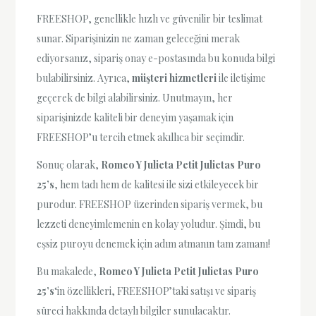
FREESHOP, genellikle hızlı ve güvenilir bir teslimat
sunar. Siparişinizin ne zaman geleceğini merak
ediyorsanız, sipariş onay e-postasında bu konuda bilgi
bulabilirsiniz. Ayrıca,
müşteri hizmetleri
ile iletişime
geçerek de bilgi alabilirsiniz. Unutmayın, her
siparişinizde kaliteli bir deneyim yaşamak için
FREESHOP’u tercih etmek akıllıca bir seçimdir.
Sonuç olarak,
Romeo Y Julieta Petit Julietas Puro
25’s
, hem tadı hem de kalitesi ile sizi etkileyecek bir
purodur. FREESHOP üzerinden sipariş vermek, bu
lezzeti deneyimlemenin en kolay yoludur. Şimdi, bu
eşsiz puroyu denemek için adım atmanın tam zamanı!
Bu makalede,
Romeo Y Julieta Petit Julietas Puro
25’s
‘in özellikleri, FREESHOP’taki satışı ve sipariş
süreci hakkında detaylı bilgiler sunulacaktır.