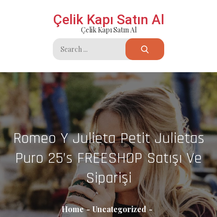
Skip
Çelik Kapı Satın Al
to
Çelik Kapı Satın Al
content
Search
for:
Romeo Y Julieta Petit Julietas
Puro 25’s FREESHOP Satışı Ve
Siparişi
Home
Uncategorized