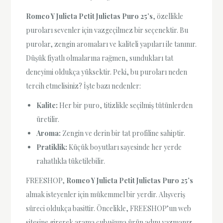
Romeo Y Julieta Petit Julietas Puro 25’s
, özellikle
puroları sevenler için vazgeçilmez bir seçenektir. Bu
purolar, zengin aromaları ve kaliteli yapıları ile tanınır.
Düşük fiyatlı olmalarına rağmen, sundukları tat
deneyimi oldukça yüksektir. Peki, bu puroları neden
tercih etmelisiniz? İşte bazı nedenler:
Kalite:
Her bir puro, titizlikle seçilmiş tütünlerden
üretilir.
Aroma:
Zengin ve derin bir tat profiline sahiptir.
Pratiklik:
Küçük boyutları sayesinde her yerde
rahatlıkla tüketilebilir.
FREESHOP,
Romeo Y Julieta Petit Julietas Puro 25’s
almak isteyenler için mükemmel bir yerdir. Alışveriş
süreci oldukça basittir. Öncelikle, FREESHOP’un web
sitesine girerek arama çubuğuna ürün adını yazmanız