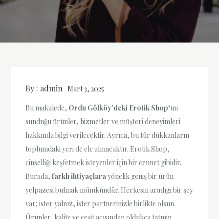
By :
admin
Mart 3, 2025
Bu makalede,
Ordu Gölköy’deki Erotik Shop
‘un
sunduğu ürünler, hizmetler ve müşteri deneyimleri
hakkında bilgi verilecektir. Ayrıca, bu tür dükkanların
toplumdaki yeri de ele alınacaktır. Erotik Shop,
cinselliği keşfetmek isteyenler için bir cennet gibidir.
Burada,
farklı ihtiyaçlara
yönelik geniş bir ürün
yelpazesi bulmak mümkündür. Herkesin aradığı bir şey
var; ister yalnız, ister partnerinizle birlikte olsun.
Ürünler, kalite ve çeşit açısından oldukça tatmin