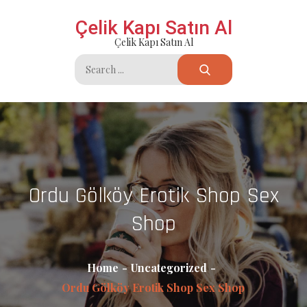
Skip
Çelik Kapı Satın Al
to
Çelik Kapı Satın Al
content
Search
for:
Ordu Gölköy Erotik Shop Sex
Shop
Home
Uncategorized
Ordu Gölköy Erotik Shop Sex Shop