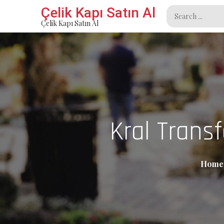
Skip
Çelik Kapı Satın Al
Search
to
Çelik Kapı Satın Al
for:
content
Kral Transf
Home