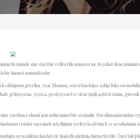
hizmetlerimizle size özel bir rehberlik sunuyoruz. Seyahat deneyiminizi 
klı bir hizmet sunmaktadır.
çenek olduğunu görelim. Araç filomuz, son teknolojiye sahip lüks otomobil
ale getiriyoruz. Ayrıca, profesyonel ve deneyimli şoförlerimiz, güvenli 
enize yardımcı olmak için mükemmel bir seçimdir. Havalimanlarından veya
planlanan rotalar sayesinde istediğiniz yerleri keşfetmek ve seyahatinizi 
nduğu ayrıcalıklardan biri de kişiselleştirilmiş hizmetlerdir. Özel talepl