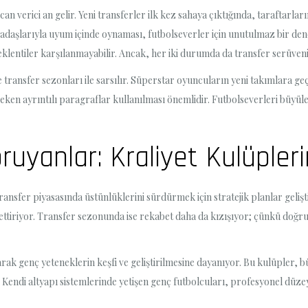
can verici an gelir. Yeni transferler ilk kez sahaya çıktığında, taraftar
kadaşlarıyla uyum içinde oynaması, futbolseverler için unutulmaz bir de
lentiler karşılanmayabilir. Ancak, her iki durumda da transfer serüven
 transfer sezonları ile sarsılır. Süperstar oyuncuların yeni takımlara geç
çeken ayrıntılı paragraflar kullanılması önemlidir. Futbolseverleri büyü
uyanlar: Kraliyet Kulüplerin
ransfer piyasasında üstünlüklerini sürdürmek için stratejik planlar gelişt
öz ettiriyor. Transfer sezonunda ise rekabet daha da kızışıyor; çünkü do
larak genç yeteneklerin keşfi ve geliştirilmesine dayanıyor. Bu kulüpler, b
Kendi altyapı sistemlerinde yetişen genç futbolcuları, profesyonel düz