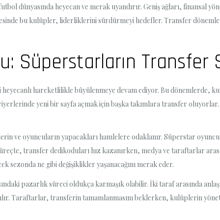
futbol dünyasında heyecan ve merak uyandırır. Geniş ağları, finansal yön
yesinde bu kulüpler, liderliklerini sürdürmeyi hedefler. Transfer döneml
uğu: Süperstarların Transfer
i heyecanlı hareketlilikle büyülenmeye devam ediyor. Bu dönemlerde, kul
rlerinde yeni bir sayfa açmak için başka takımlara transfer oluyorlar. B
rin ve oyuncuların yapacakları hamlelere odaklanır. Süperstar oyuncul
süreçte, transfer dedikoduları hız kazanırken, medya ve taraftarlar aras
cek sezonda ne gibi değişiklikler yaşanacağını merak eder.
daki pazarlık süreci oldukça karmaşık olabilir. İki taraf arasında anla
ırılır. Taraftarlar, transferin tamamlanmasını beklerken, kulüplerin yönet