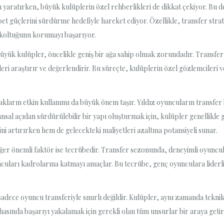
aratırken, büyük kulüplerin özel rehberlikleri de dikkat çekiyor. Bu de
et güçlerini sürdürme hedefiyle hareket ediyor. Özellikle, transfer strat
k koltuğunu korumayı başarıyor.
büyük kulüpler, öncelikle geniş bir ağa sahip olmak zorundadır. Transf
eri araştırır ve değerlendirir. Bu süreçte, kulüplerin özel gözlemcileri v
kların etkin kullanımı da büyük önem taşır. Yıldız oyuncuların transfer 
sal açıdan sürdürülebilir bir yapı oluşturmak için, kulüpler genellikle 
sini artırırken hem de gelecekteki maliyetleri azaltma potansiyeli sunar.
iğer önemli faktör ise tecrübedir. Transfer sezonunda, deneyimli oyuncul
uncuları kadrolarına katmayı amaçlar. Bu tecrübe, genç oyunculara liderl
dece oyuncu transferiyle sınırlı değildir. Kulüpler, aynı zamanda teknik 
asında başarıyı yakalamak için gerekli olan tüm unsurlar bir araya getiri