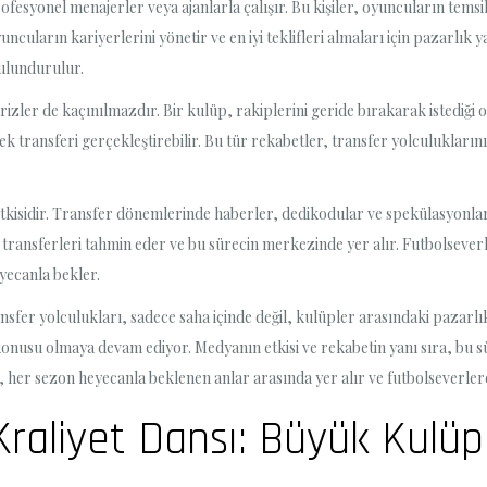
rofesyonel menajerler veya ajanlarla çalışır. Bu kişiler, oyuncuların temsi
uncuların kariyerlerini yönetir ve en iyi teklifleri almaları için pazarlı
bulundurulur.
izler de kaçınılmazdır. Bir kulüp, rakiplerini geride bırakarak istediği
k transferi gerçekleştirebilir. Bu tür rekabetler, transfer yolculukların
etkisidir. Transfer dönemlerinde haberler, dedikodular ve spekülasyonlar
ransferleri tahmin eder ve bu sürecin merkezinde yer alır. Futbolseverle
yecanla bekler.
nsfer yolculukları, sadece saha içinde değil, kulüpler arasındaki pazarlı
konusu olmaya devam ediyor. Medyanın etkisi ve rekabetin yanı sıra, bu s
r, her sezon heyecanla beklenen anlar arasında yer alır ve futbolseverl
raliyet Dansı: Büyük Kulüpl