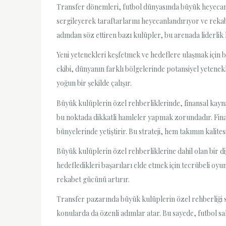
Transfer dönemleri, futbol dünyasında büyük heyecan y
sergileyerek taraftarlarını heyecanlandırıyor ve rekab
adından söz ettiren bazı kulüpler, bu arenada liderli
Yeni yetenekleri keşfetmek ve hedeflere ulaşmak için 
ekibi, dünyanın farklı bölgelerinde potansiyel yetenekl
yoğun bir şekilde çalışır.
Büyük kulüplerin özel rehberliklerinde, finansal kayna
bu noktada dikkatli hamleler yapmak zorundadır. Finan
bünyelerinde yetiştirir. Bu strateji, hem takımın kalite
Büyük kulüplerin özel rehberliklerine dahil olan bir d
hedefledikleri başarıları elde etmek için tecrübeli oy
rekabet gücünü artırır.
Transfer pazarında büyük kulüplerin özel rehberliği sa
konularda da özenli adımlar atar. Bu sayede, futbol sah