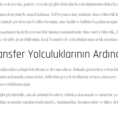
içecek servisi, gazete veya dergi gibi ekstralarla yolculuğunuzu daha keyifl
aşıma deneyimiyle sınırlı kalmaz. Yol boyunca size mahsus olan rehberlik 
eneyimiyle profesyonel rehberlerimiz, size tarihi ve kültürel açıdan zengin
aşatmayı hedefleyen özel bir hizmet sunmaktadır. Size özel rehberlik, lük
ve keyifle geçirebilirsiniz. Kral Transfer ile yolculuklarınız artık sırad
ansfer Yolculuklarının Ardın
milyonlarca kişiyi büyülemeye devam ediyor. Sahada gösterilen yetenekler
arının arkasında yatan sırlar, futbolun gerçek krallarını ortaya çıkarıyor
ylara odaklanacağız.
gibi görünebilir, ancak aslında bu süreç oldukça karmaşık ve uzun bir yol
ulüp arasında yapılan sözleşmeler, tazminatlar, komisyonlar ve diğer deta