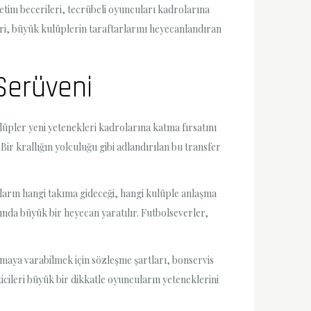
etim becerileri, tecrübeli oyuncuları kadrolarına
eri, büyük kulüplerin taraftarlarını heyecanlandıran
 Serüveni
üpler yeni yetenekleri kadrolarına katma fırsatını
ir krallığın yolculuğu gibi adlandırılan bu transfer
arın hangi takıma gideceği, hangi kulüple anlaşma
ında büyük bir heyecan yaratılır. Futbolseverler,
şmaya varabilmek için sözleşme şartları, bonservis
icileri büyük bir dikkatle oyuncuların yeteneklerini