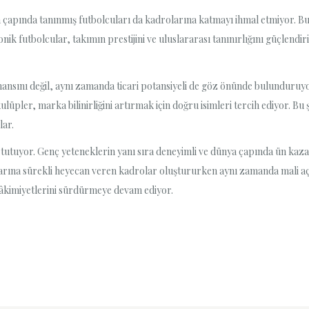
ya çapında tanınmış futbolcuları da kadrolarına katmayı ihmal etmiyor. B
İkonik futbolcular, takımın prestijini ve uluslararası tanınırlığını güçle
ansını değil, aynı zamanda ticari potansiyeli de göz önünde bulunduruyor
ulüpler, marka bilinirliğini artırmak için doğru isimleri tercih ediyor. B
lar.
de tutuyor. Genç yeteneklerin yanı sıra deneyimli ve dünya çapında ün kaza
arına sürekli heyecan veren kadrolar oluştururken aynı zamanda mali açı
hâkimiyetlerini sürdürmeye devam ediyor.