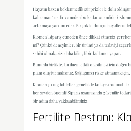
Hayatın bazen beklenmedik sürprizlerle dolu olduğun
kahraman” nedir ve neden bu kadar önemlidir? Klomen, g
artırmaya yardım eder. Birçok kadın için hayallerindeki
Klomen'i sipariş etmeden önce dikkat etmeniz gereken b
mi? Çünkü deneyimler, bir ürünü ya da tedaviyi seçerken
sahibi olmak, sizi daha bilinçli bir kullanıcı yapar.
Bununla birlikte, bu ilacın etkili olabilmesi için doğr
planı oluşturmalısınız. Sağlığınızı riske atmamak için,
Klomen 50 mg tabletler genellikle kolayca bulunabilir v
her şeyden önemli! Sipariş aşamasında güvenilir tedar
bir adım daha yaklaşabilirsiniz.
Fertilite Destanı: Kl