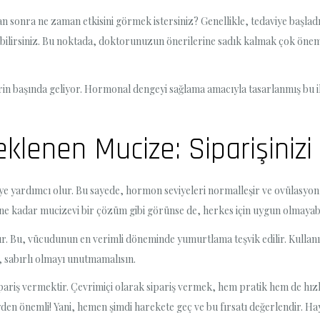
 sonra ne zaman etkisini görmek istersiniz? Genellikle, tedaviye başlad
rayabilirsiniz. Bu noktada, doktorunuzun önerilerine sadık kalmak çok ö
rin başında geliyor. Hormonal dengeyi sağlama amacıyla tasarlanmış bu il
enen Mucize: Siparişinizi 
yardımcı olur. Bu sayede, hormon seviyeleri normalleşir ve ovülasyon ş
e kadar mucizevi bir çözüm gibi görünse de, herkes için uygun olmayabi
nır. Bu, vücudunun en verimli döneminde yumurtlama teşvik edilir. Kullanı
i, sabırlı olmayı unutmamalısın.
ipariş vermektir. Çevrimiçi olarak sipariş vermek, hem pratik hem de hız
yden önemli! Yani, hemen şimdi harekete geç ve bu fırsatı değerlendir. H