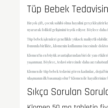
Tüp Bebek Tedavisin
Birçok çift, çocuk sahibi olma hayalini gerçekleştiri
uyararak folikül gelişimini teşvik ediyor. Böylece dah
Tüp bebek işlemleri genellikle yüksek maliyetli olabil
Bununla birlikte, klomenin kullanımı öncesinde doktor
Klomen’in en büyük avantajlarından biri de yan etkilerin
yaşanmaz. Böylece, tedavi sürecinde daha az rahatsızlık
Klomen ile tüp bebek tedavisi gören kadınlar, doğal bir
ulaşmanın ilk basamağı olur? Klomen ile hayallerinize b
Sıkça Sorulan Sorul
Klomen 50 mg tabletin fiy