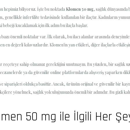
u hepimiz biliyoruz. İşte bu noktada
Klomen 50 mg
, sağlık dünyasında 
enellikle infertilite tedavisinde kullanılan bir ilaçtır. Kadınların yumu
 bebeği kucaklamak için ilk adım bu ilaçla başlar.
azı önemli noktalar var. İlk olarak, bu ilacı alanlar arasında deneyimleri
 en değerli kılavuzlardır. Klomen'in yan etkileri, diğer ilaçlarla etkileş
u bir reçeteye sahip olmanız gerektiğini unutmayın. Bu yüzden, bir sağlık 
 eczanelerde ya da güvenilir online platformlarda alışveriş yaparken dikk
e siparişleri oldukça basittir. Ancak, ürünün orijinal ve güvenilir bir ka
ikçilere yönelmek, sağlık yolculuğunuzda önemli bir adımdır. Bu gizli ka
omen 50 mg ile İlgili Her Şe