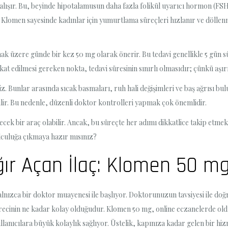
ışır. Bu, beyinde hipotalamusun daha fazla folikül uyarıcı hormon (FSH
i, Klomen sayesinde kadınlar için yumurtlama süreçleri hızlanır ve dölle
 üzere günde bir kez 50 mg olarak önerir. Bu tedavi genellikle 5 gün sü
at edilmesi gereken nokta, tedavi süresinin sınırlı olmasıdır; çünkü aşırı 
niz. Bunlar arasında sıcak basmaları, ruh hali değişimleri ve baş ağrısı 
lir. Bu nedenle, düzenli doktor kontrolleri yapmak çok önemlidir.
k bir araç olabilir. Ancak, bu süreçte her adımı dikkatlice takip etmek
yolculuğa çıkmaya hazır mısınız?
ğır Açan İlaç: Klomen 50 mg
alnızca bir doktor muayenesi ile başlıyor. Doktorunuzun tavsiyesi ile do
sürecinin ne kadar kolay olduğudur. Klomen 50 mg, online eczanelerde oldukç
lanıcılara büyük kolaylık sağlıyor. Üstelik, kapınıza kadar gelen bir hiz