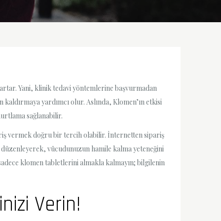
 artar. Yani, klinik tedavi yöntemlerine başvurmadan
an kaldırmaya yardımcı olur. Aslında, Klomen’ın etkisi
murtlama sağlanabilir.
iş vermek doğru bir tercih olabilir. İnternetten sipariş
izi düzenleyerek, vücudunuzun hamile kalma yeteneğini
 sadece klomen tabletlerini almakla kalmayın; bilgilenin
izi Verin!