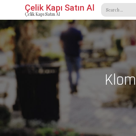
Skip
Çelik Kapı Satın Al
Search
to
Çelik Kapı Satın Al
for:
content
Klom