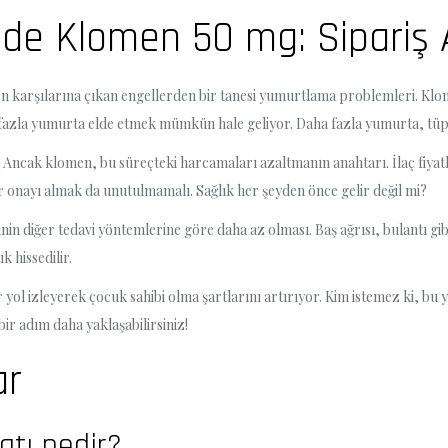
de Klomen 50 mg: Sipariş A
rken karşılarına çıkan engellerden bir tanesi yumurtlama problemleri. Kl
a fazla yumurta elde etmek mümkün hale geliyor. Daha fazla yumurta, tüp 
ir. Ancak klomen, bu süreçteki harcamaları azaltmanın anahtarı. İlaç fiya
 onayı almak da unutulmamalı. Sağlık her şeyden önce gelir değil mi?
in diğer tedavi yöntemlerine göre daha az olması. Baş ağrısı, bulantı gibi 
 hissedilir.
 yol izleyerek çocuk sahibi olma şartlarını artırıyor. Kim istemez ki, bu y
ir adım daha yaklaşabilirsiniz!
ar
atı nedir?