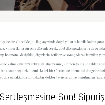
 çekicidir. Öncelikle, bu ilaç sayesinde doğal yollarla hamile kalma şansı
 Ayrıca, yumurtlama sürecini düzenleyerek, adet düzensizliklerini de ortad
rup hormonal değişiklik, diğerlerini tetikler ve sonuç olarak istenilen yu
hamile kalma şansınızı artırmak istiyorsanız, Klomen 50 mg 10 tablet sipar
r bir eczane seçmek önemli. Belirli bir süre içinde hormonal dengelerin
si ve dozajı hakkında mutlaka bir doktor tavsiyesi almayı unutmayın. Yani,
ertleşmesine Son! Siparişin