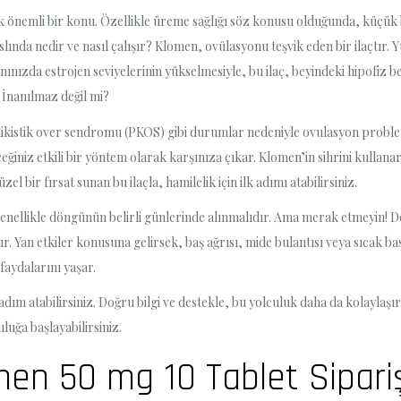
nemli bir konu. Özellikle üreme sağlığı söz konusu olduğunda, küçük bir 
ında nedir ve nasıl çalışır? Klomen, ovülasyonu teşvik eden bir ilaçtır.
nınızda estrojen seviyelerinin yükselmesiyle, bu ilaç, beyindeki hipofiz 
. İnanılmaz değil mi?
ikistik over sendromu (PKOS) gibi durumlar nedeniyle ovulasyon problem
ğiniz etkili bir yöntem olarak karşınıza çıkar. Klomen’in sihrini kullanar
l bir fırsat sunan bu ilaçla, hamilelik için ilk adımı atabilirsiniz.
genellikle döngünün belirli günlerinde alınmalıdır. Ama merak etmeyin! D
ır. Yan etkiler konusuna gelirsek, baş ağrısı, mide bulantısı veya sıcak bas
faydalarını yaşar.
dım atabilirsiniz. Doğru bilgi ve destekle, bu yolculuk daha da kolaylaş
uluğa başlayabilirsiniz.
men 50 mg 10 Tablet Sipari