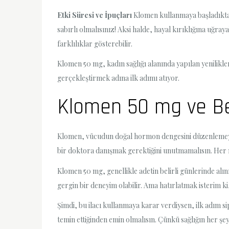
Etki Süresi ve İpuçları
Klomen kullanmaya başladıktan
sabırlı olmalısınız! Aksi halde, hayal kırıklığına uğ
farklılıklar gösterebilir.
Klomen 50 mg, kadın sağlığı alanında yapılan yenilikle
gerçekleştirmek adına ilk adımı atıyor.
Klomen 50 mg ve Bekl
Klomen, vücudun doğal hormon dengesini düzenlemeye 
bir doktora danışmak gerektiğini unutmamalısın. Her n
Klomen 50 mg, genellikle adetin belirli günlerinde alı
gergin bir deneyim olabilir. Ama hatırlatmak isterim k
Şimdi, bu ilacı kullanmaya karar verdiysen, ilk adım s
temin ettiğinden emin olmalısın. Çünkü sağlığın her şe