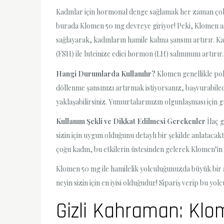
Kadınlar için hormonal denge sağlamak her zaman çok ö
burada Klomen 50 mg devreye giriyor! Peki, Klomen asl
sağlayarak, kadınların hamile kalma şansını artırır. Ka
(FSH) ile luteinize edici hormon (LH) salınımını artırır
Hangi Durumlarda Kullanılır?
Klomen genellikle pol
döllenme şansınızı artırmak istiyorsanız, başvurabilece
yaklaşabilirsiniz. Yumurtalarınızın olgunlaşması için güze
Kullanım Şekli ve Dikkat Edilmesi Gerekenler
İlaç 
sizin için uygun olduğunu detaylı bir şekilde anlatacakt
çoğu kadın, bu etkilerin üstesinden gelerek Klomen’in 
Klomen 50 mg ile hamilelik yolculuğunuzda büyük bir a
neyin sizin için en iyisi olduğudur! Sipariş verip bu yolc
Gizli Kahraman: Klo