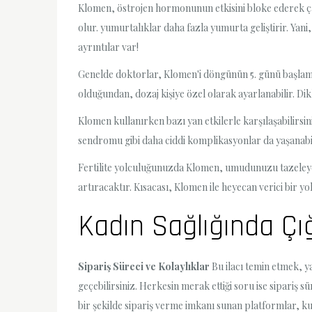
Klomen, östrojen hormonunun etkisini bloke ederek çal
olur. yumurtalıklar daha fazla yumurta geliştirir. Yan
ayrıntılar var!
Genelde doktorlar, Klomen'i döngünün 5. günü başlamak
olduğundan, dozaj kişiye özel olarak ayarlanabilir. Dikk
Klomen kullanırken bazı yan etkilerle karşılaşabilirsi
sendromu gibi daha ciddi komplikasyonlar da yaşanabi
Fertilite yolculuğunuzda Klomen, umudunuzu tazeleyece
artıracaktır. Kısacası, Klomen ile heyecan verici bir 
Kadın Sağlığında Çı
Sipariş Süreci ve Kolaylıklar
Bu ilacı temin etmek, y
geçebilirsiniz. Herkesin merak ettiği soru ise sipariş 
bir şekilde sipariş verme imkanı sunan platformlar, kul