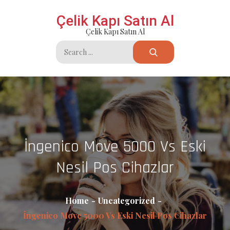
Skip
Çelik Kapı Satın Al
to
Çelik Kapı Satın Al
content
Search
for:
İngenico Move 5000 Vs Eski
Nesil Pos Cihazlar
Home
Uncategorized
İngenico Move 5000 Vs Eski Nesil Pos Cihazlar