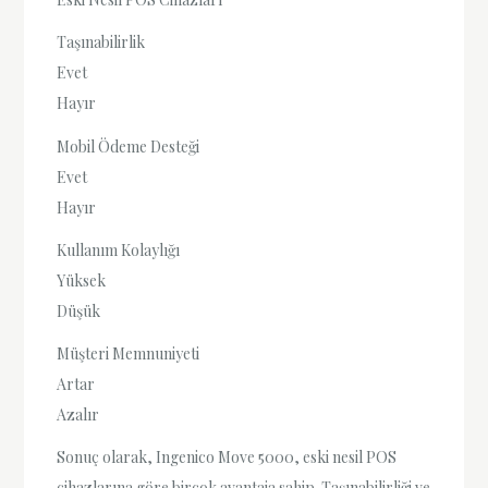
Taşınabilirlik
Evet
Hayır
Mobil Ödeme Desteği
Evet
Hayır
Kullanım Kolaylığı
Yüksek
Düşük
Müşteri Memnuniyeti
Artar
Azalır
Sonuç olarak, Ingenico Move 5000, eski nesil POS
cihazlarına göre birçok avantaja sahip. Taşınabilirliği ve