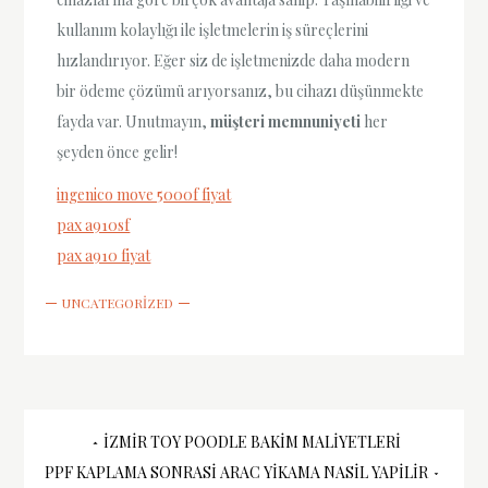
kullanım kolaylığı ile işletmelerin iş süreçlerini
hızlandırıyor. Eğer siz de işletmenizde daha modern
bir ödeme çözümü arıyorsanız, bu cihazı düşünmekte
fayda var. Unutmayın,
müşteri memnuniyeti
her
şeyden önce gelir!
ingenico move 5000f fiyat
pax a910sf
pax a910 fiyat
UNCATEGORIZED
Yazı
İZMIR TOY POODLE BAKIM MALIYETLERI
PPF KAPLAMA SONRASI ARAC YIKAMA NASIL YAPILIR