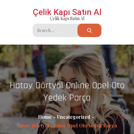
Skip
Çelik Kapı Satın Al
to
Çelik Kapı Satın Al
content
Search
for:
Hatay Dörtyol Online Opel Oto
Yedek Parça
Home
Uncategorized
Hatay Dörtyol Online Opel Oto Yedek Parça