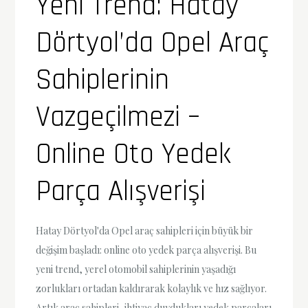
Yeni Trend: Hatay
Dörtyol’da Opel Araç
Sahiplerinin
Vazgeçilmezi –
Online Oto Yedek
Parça Alışverişi
Hatay Dörtyol'da Opel araç sahipleri için büyük bir
değişim başladı: online oto yedek parça alışverişi. Bu
yeni trend, yerel otomobil sahiplerinin yaşadığı
zorlukları ortadan kaldırarak kolaylık ve hız sağlıyor.
Artık araç sahipleri, ihtiyaç duydukları yedek parçaları