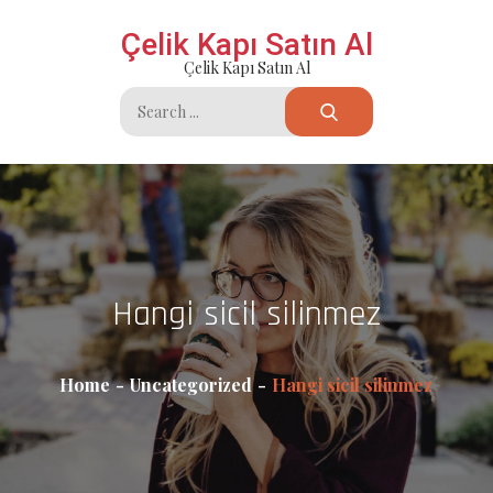
Skip
Çelik Kapı Satın Al
to
Çelik Kapı Satın Al
content
Search
for:
Hangi sicil silinmez
Home
Uncategorized
Hangi sicil silinmez