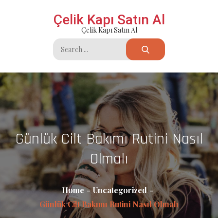
Skip
Çelik Kapı Satın Al
to
Çelik Kapı Satın Al
content
Search
for:
Günlük Cilt Bakımı Rutini Nasıl
Olmalı
Home
Uncategorized
Günlük Cilt Bakımı Rutini Nasıl Olmalı