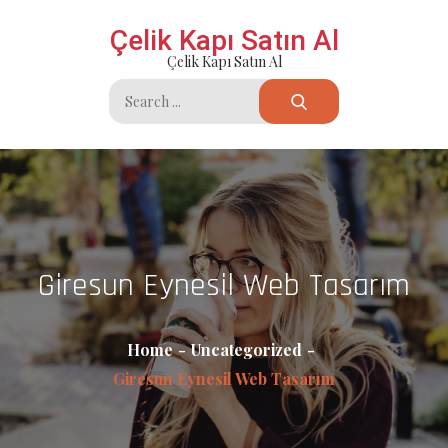
Skip
Çelik Kapı Satın Al
to
Çelik Kapı Satın Al
content
Search
for:
Giresun Eynesil Web Tasarım
Home
Uncategorized
Giresun Eynesil Web Tasarım