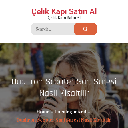
Skip
Çelik Kapı Satın Al
to
Çelik Kapı Satın Al
content
Search
for:
Dualtron Scooter Sarj Suresi
Nasil Kisaltilir
Home
Uncategorized
Dualtron Scooter Sarj Suresi Nasil Kisaltilir