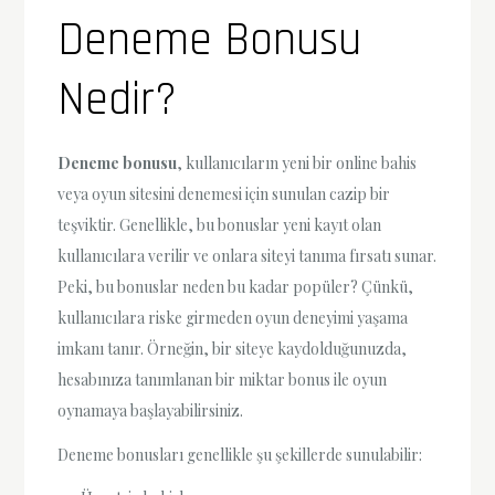
Deneme Bonusu
Nedir?
Deneme bonusu
, kullanıcıların yeni bir online bahis
veya oyun sitesini denemesi için sunulan cazip bir
teşviktir. Genellikle, bu bonuslar yeni kayıt olan
kullanıcılara verilir ve onlara siteyi tanıma fırsatı sunar.
Peki, bu bonuslar neden bu kadar popüler? Çünkü,
kullanıcılara riske girmeden oyun deneyimi yaşama
imkanı tanır. Örneğin, bir siteye kaydolduğunuzda,
hesabınıza tanımlanan bir miktar bonus ile oyun
oynamaya başlayabilirsiniz.
Deneme bonusları genellikle şu şekillerde sunulabilir: