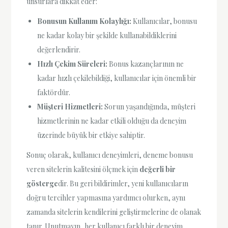
unsurlara dikkat eder:
Bonusun Kullanım Kolaylığı:
Kullanıcılar, bonusu
ne kadar kolay bir şekilde kullanabildiklerini
değerlendirir.
Hızlı Çekim Süreleri:
Bonus kazançlarının ne
kadar hızlı çekilebildiği, kullanıcılar için önemli bir
faktördür.
Müşteri Hizmetleri:
Sorun yaşandığında, müşteri
hizmetlerinin ne kadar etkili olduğu da deneyim
üzerinde büyük bir etkiye sahiptir.
Sonuç olarak, kullanıcı deneyimleri, deneme bonusu
veren sitelerin kalitesini ölçmek için
değerli bir
gösterge
dir. Bu geri bildirimler, yeni kullanıcıların
doğru tercihler yapmasına yardımcı olurken, aynı
zamanda sitelerin kendilerini geliştirmelerine de olanak
tanır. Unutmayın, her kullanıcı farklı bir deneyim