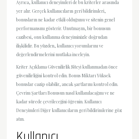
Ayrıca, kullanıcı deneyimleri de bu kriterler arasında
yer alır. Gerçek kullanıcıların geri bildirimleri,
bonusların ne kadar etkili olduğunu ve sitenin genel
performansını gösterir. Unutmayın, bir bonusun
cazibesi, onu kullanma deneyiminizle doğrudan
ilişkilidir. Bu yüzden, kullanıcı yorumlarını ve
değerlendirmelerini mutlaka inceleyin.
Kriter Açıklama Güvenilirlik Siteyi kullanmadan önce
güvenilirliğini kontrol edin. Bonus Miktarı Yüksek
bonuslar cazip olabilir, ancak şartlarını kontrol edin.
Çevrim Şartları Bonusun nasıl kullanılacağını ve ne
kadar sürede çevrileceğini öğrenin. Kullanıcı
Deneyimleri Diğer kullanıcıların geri bildirimlerine göz
atın.
Kullanıcı