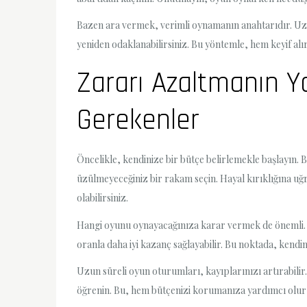
Bazen ara vermek, verimli oynamanın anahtarıdır. Uzu
yeniden odaklanabilirsiniz. Bu yöntemle, hem keyif alı
Zararı Azaltmanın Yo
Gerekenler
Öncelikle, kendinize bir bütçe belirlemekle başlayın. 
üzülmeyeceğiniz bir rakam seçin. Hayal kırıklığına u
olabilirsiniz.
Hangi oyunu oynayacağınıza karar vermek de önemli. Oy
oranla daha iyi kazanç sağlayabilir. Bu noktada, kendi
Uzun süreli oyun oturumları, kayıplarınızı artırabilir.
öğrenin. Bu, hem bütçenizi korumanıza yardımcı olur 