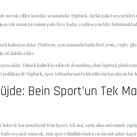
ti de merak edilen konular arasındadır. Digiturk, farklı paket seçenekler
 içerik sunan premium paketlere kadar çeşitli seçenekler bulunmaktadır.
nırlı kalmayacaklar. Platform, aynı zamanda basketbol, tenis, rugby gibi f
eyif alabilecekler.
şayacaklar. Yüksek kaliteli içeriklerle donatılmış olan Digiturk platformu
yat politikası ile Digiturk, spor tutkunlarının beklentilerini karşılayan b
üjde: Bein Sport’un Tek M
 haberle karşınızdayız! Bein Sport, tek maç satın alma sisteminde yaptığ
fazla seçenek sunarak, tüm spor etkinliklerinden en önemli anları kaçı