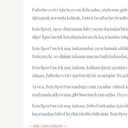
Futbolseverler için heyecan dolu anlar, stadyuma gide
uğraşmak zorunda kalmak, bazen taraftarları bezdireb
Bein Sport, spor dünyasının lider yayıncılarından birid
diğer ligin önemli karşılaşmalarını da kaçırmadan taki
Bein Sport'un tek maç imkanından yararlanmak oldukça 
Dolayısıyla, sevdiğiniz takımın maçına bağlı kalmadan,
Bein Sport'un tek maç imkanı, kullanıcıların yayınları i
olması, futbolseverler için büyük bir avantajdır. Bu şeki
Ayrıca, Bein Sport'un sunduğu canlı yayınlar yüksek ka
stadyumda izliyormuş gibi hissetmelerini sağlar. Heye
Bein Sport'un tek maç imkanı, futbol tutkunları için id
kaçırmadan futbol keyfini sürdürebilirsiniz. Bein Spo
UNCATEGORIZED