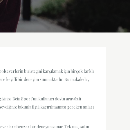
severlerin bu isteğini karşılamak için birçok farklı
lere keyifli bir deneyim sunmaktadır. Bu makalede,
ilsiniz. Bein Sport'un kullanıcı dostu arayüzü
 sevdiğiniz takımla ilgili kaçırılmaması gereken anları
lseverlere benzer bir deneyim sunar. Tek maç satın