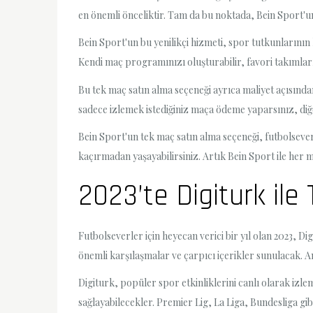
en önemli önceliktir. Tam da bu noktada, Bein Sport'un
Bein Sport'un bu yenilikçi hizmeti, spor tutkunlarının 
Kendi maç programınızı oluşturabilir, favori takımları
Bu tek maç satın alma seçeneği ayrıca maliyet açısından
sadece izlemek istediğiniz maça ödeme yaparsınız, diğ
Bein Sport'un tek maç satın alma seçeneği, futbolseverl
kaçırmadan yaşayabilirsiniz. Artık Bein Sport ile her
2023’te Digiturk ile 
Futbolseverler için heyecan verici bir yıl olan 2023, Di
önemli karşılaşmalar ve çarpıcı içerikler sunulacak. An
Digiturk, popüler spor etkinliklerini canlı olarak izle
sağlayabilecekler. Premier Lig, La Liga, Bundesliga gib