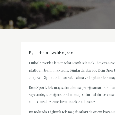
By :
admin
Aralık 23, 2023
Futbol severler için maçları canlı izlemek, heyecanı v
platform bulunmaktadır. Bunlardan biri de Bein Sport't
2023 Bein Sport tek maç satın alma ve Digiturk tek maç f
Bein Sport, tek maç satın alma seçeneği sunarak kullan
sayesinde, istediğiniz tek bir maçı satın alabilir ve en
canlı olarak izleme fırsatını elde edersiniz.
Bu noktada Digiturk tek maç fiyatları da önem kazanır.