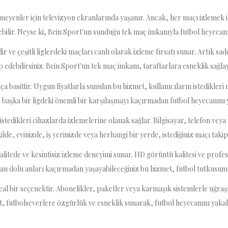
meyenler için televizyon ekranlarında yaşanır. Ancak, her maçı izlemek i
ilir. Neyse ki, Bein Sport'un sunduğu tek maç imkanıyla futbol heyecanı
ir ve çeşitli liglerdeki maçları canlı olarak izleme fırsatı sunar. Artık s
p edebilirsiniz. Bein Sport'un tek maç imkanı, taraftarlara esneklik sağla
basittir. Uygun fiyatlarla sunulan bu hizmet, kullanıcıların istedikleri
 başka bir ligdeki önemli bir karşılaşmayı kaçırmadan futbol heyecanını y
stedikleri cihazlarda izlemelerine olanak sağlar. Bilgisayar, telefon veya 
lde, evinizde, iş yerinizde veya herhangi bir yerde, istediğiniz maçı takip 
litede ve kesintisiz izleme deneyimi sunar. HD görüntü kalitesi ve profe
can dolu anları kaçırmadan yaşayabileceğiniz bu hizmet, futbol tutkusun
eal bir seçenektir. Abonelikler, paketler veya karmaşık sistemlerle uğraşm
rt, futbolseverlere özgürlük ve esneklik sunarak, futbol heyecanını yaka