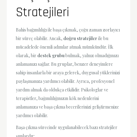
Stratejileri
Bahis bağımlılığı ile başa çıkmak, çoğu zaman zorlayıcı
bir süreç olabilir. Ancak,
doğru stratejiler
ile bu
mücadelede önemli adımlar atmak mümkündür. İlk
olarak, bir
destek grubu
bulmak, yalnız olmadığınızı
anlamanızı sağlar. Bu gruplar, benzer deneyimlere
sahip insanlarla bir araya gelerek, duygusal yüklerinizi
paylaşmanıza yardımcı olabilir. Ayrıca, profesyonel
yardım almak da oldukça etkilidir. Psikologlar ve
terapistler, bağımlılığınızın kök nedenlerini
anlamanıza ve başa çıkma becerilerinizi geliştirmenize
yardımcı olabilir.
Başa çıkma sürecinde uygulanabilecek bazı stratejiler
şunlardır: