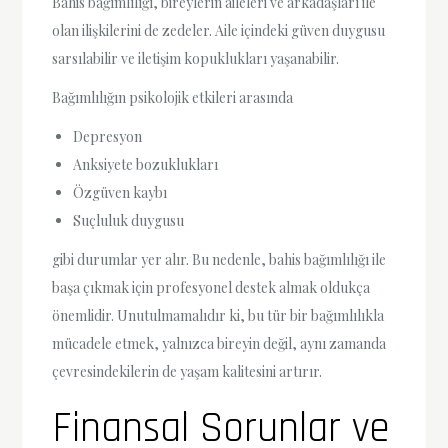
Bahis bağımlılığı, bireylerin aileleri ve arkadaşları ile
olan ilişkilerini de zedeler. Aile içindeki güven duygusu
sarsılabilir ve iletişim kopuklukları yaşanabilir.
Bağımlılığın psikolojik etkileri arasında
Depresyon
Anksiyete bozuklukları
Özgüven kaybı
Suçluluk duygusu
gibi durumlar yer alır. Bu nedenle, bahis bağımlılığı ile
başa çıkmak için profesyonel destek almak oldukça
önemlidir. Unutulmamalıdır ki, bu tür bir bağımlılıkla
mücadele etmek, yalnızca bireyin değil, aynı zamanda
çevresindekilerin de yaşam kalitesini artırır.
Finansal Sorunlar ve