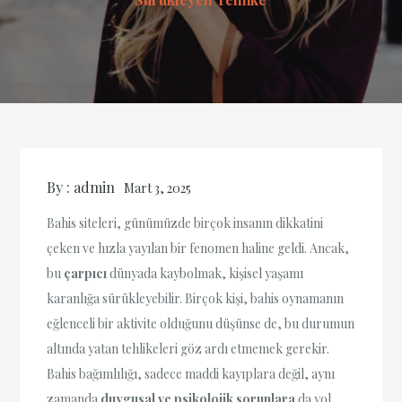
By :
admin
Mart 3, 2025
Bahis siteleri, günümüzde birçok insanın dikkatini
çeken ve hızla yayılan bir fenomen haline geldi. Ancak,
bu
çarpıcı
dünyada kaybolmak, kişisel yaşamı
karanlığa sürükleyebilir. Birçok kişi, bahis oynamanın
eğlenceli bir aktivite olduğunu düşünse de, bu durumun
altında yatan tehlikeleri göz ardı etmemek gerekir.
Bahis bağımlılığı, sadece maddi kayıplara değil, aynı
zamanda
duygusal ve psikolojik sorunlara
da yol