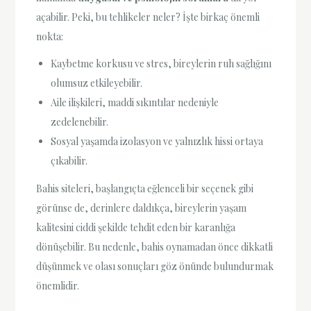
açabilir. Peki, bu tehlikeler neler? İşte birkaç önemli
nokta:
Kaybetme korkusu ve stres, bireylerin ruh sağlığını
olumsuz etkileyebilir.
Aile ilişkileri, maddi sıkıntılar nedeniyle
zedelenebilir.
Sosyal yaşamda izolasyon ve yalnızlık hissi ortaya
çıkabilir.
Bahis siteleri, başlangıçta eğlenceli bir seçenek gibi
görünse de, derinlere daldıkça, bireylerin yaşam
kalitesini ciddi şekilde tehdit eden bir karanlığa
dönüşebilir. Bu nedenle, bahis oynamadan önce dikkatli
düşünmek ve olası sonuçları göz önünde bulundurmak
önemlidir.