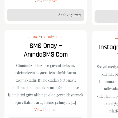
View the post
Aralık 17, 2023
UNCATEGORIZED
SMS Onay –
Instag
AnındaSMS.com
Günümüzde hızlı ve güvenli iletişim,
Sosyal medya
işletmelerin başarısı için büyük önem
kurma, pa
taşımaktadır. Bu noktada SMS onayı,
bulunma bi
kullanıcıların kimliklerini doğrulamak ve
milyonla
işlemlerini güvenli bir şekilde gerçekleştirmek
videolarını p
için etkili bir araç haline gelmiştir. […]
aracılığ
View the post
platf