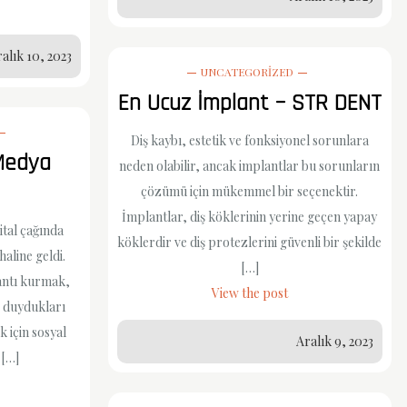
alık 10, 2023
UNCATEGORIZED
En Ucuz İmplant – STR DENT
Diş kaybı, estetik ve fonksiyonel sorunlara
Medya
neden olabilir, ancak implantlar bu sorunların
çözümü için mükemmel bir seçenektir.
İmplantlar, diş köklerinin yerine geçen yapay
tal çağında
köklerdir ve diş protezlerini güvenli bir şekilde
haline geldi.
[…]
lantı kurmak,
View the post
i duydukları
 için sosyal
Aralık 9, 2023
 […]