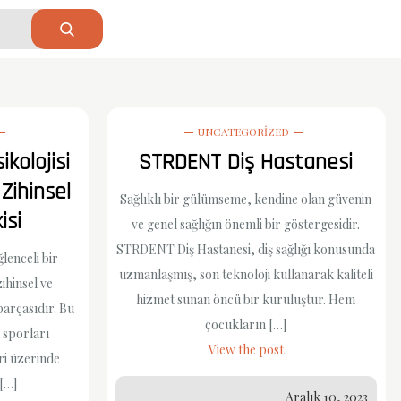
UNCATEGORIZED
kolojisi
STRDENT Diş Hastanesi
Zihinsel
Sağlıklı bir gülümseme, kendine olan güvenin
isi
ve genel sağlığın önemli bir göstergesidir.
STRDENT Diş Hastanesi, diş sağlığı konusunda
lenceli bir
uzmanlaşmış, son teknoloji kullanarak kaliteli
ihinsel ve
hizmet sunan öncü bir kuruluştur. Hem
parçasıdır. Bu
çocukların […]
 sporları
View the post
ri üzerinde
 […]
Aralık 10, 2023